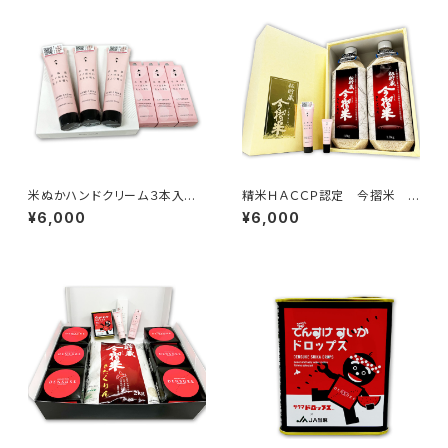
米ぬかハンドクリーム３本入れ
精米ＨＡＣＣＰ認定 今摺米 き
化粧箱 + 米ぬかリップセラム
たくりん 米ぬかハンドクリー
¥6,000
¥6,000
3箱
ム リップセラムセット