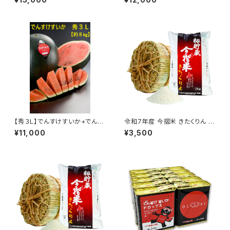
【秀３Ｌ】でんすけすいか+でんす
令和7年産 今摺米 きたくりん 5
けすいかピュアゼリー３個
kg 精米ＨＡＣＣＰ認定 新米 籾
¥11,000
¥3,500
貯蔵