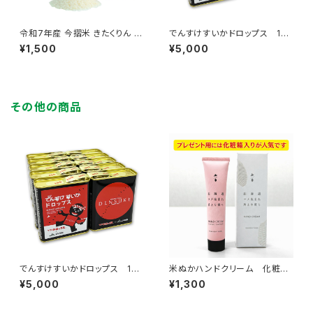
令和7年産 今摺米 きたくりん 2
でんすけすいかドロップス 10
kg 精米ＨＡＣＣＰ認定 新米 籾
缶
¥1,500
¥5,000
貯蔵
その他の商品
でんすけすいかドロップス 10
米ぬかハンドクリーム 化粧箱
缶
入り
¥5,000
¥1,300