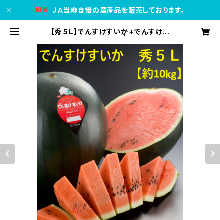
ＪＡ当麻自慢の農産品を販売しております。
【秀５Ｌ】でんすけすいか+でんすけす
いかピュアゼリー３個 | ＪＡ当麻公式
オンラインショップ