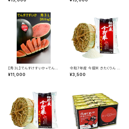
【秀３Ｌ】でんすけすいか+でんす
令和7年産 今摺米 きたくりん 5
けすいかピュアゼリー３個
kg 精米ＨＡＣＣＰ認定 新米 籾
¥11,000
¥3,500
貯蔵