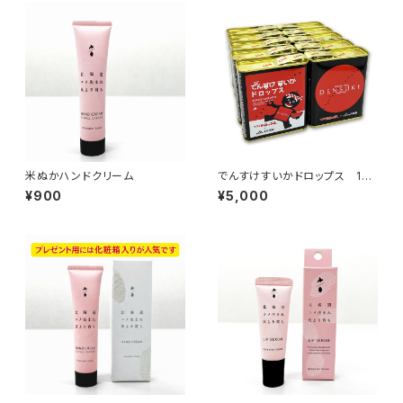
米ぬかハンドクリーム
でんすけすいかドロップス 10
缶
¥900
¥5,000