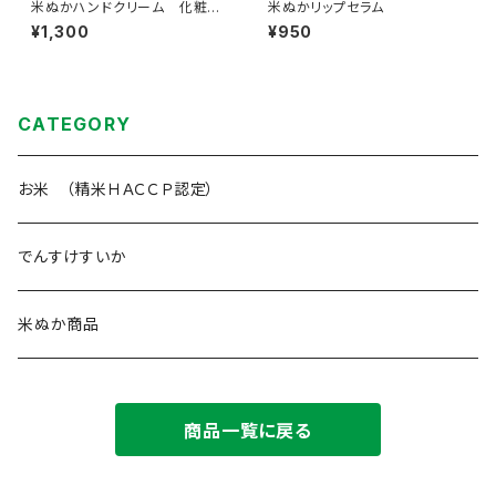
米ぬかハンドクリーム 化粧箱
米ぬかリップセラム
入り
¥1,300
¥950
CATEGORY
お米 （精米ＨＡＣＣＰ認定）
でんすけすいか
米ぬか商品
商品一覧に戻る