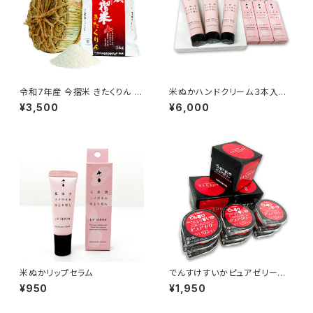
令和7年産 今摺米 きたくりん 5
米ぬかハンドクリーム３本入れ
kg 精米ＨＡＣＣＰ認定 新米 籾
化粧箱 + 米ぬかリップセラム
¥3,500
¥6,000
貯蔵
3箱
米ぬかリップセラム
でんすけすいかピュアゼリー 3
個入×3箱
¥950
¥1,950