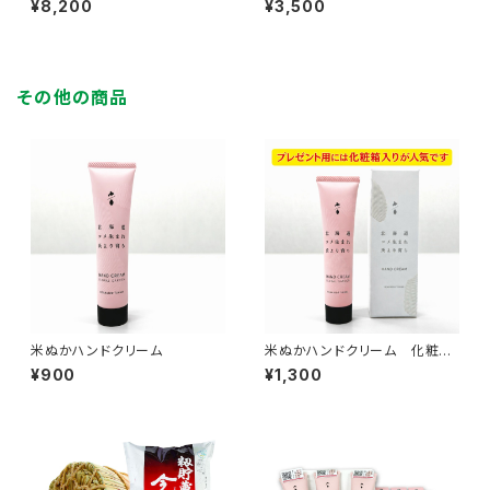
¥8,200
¥3,500
貯蔵
その他の商品
米ぬかハンドクリーム
米ぬかハンドクリーム 化粧箱
入り
¥900
¥1,300