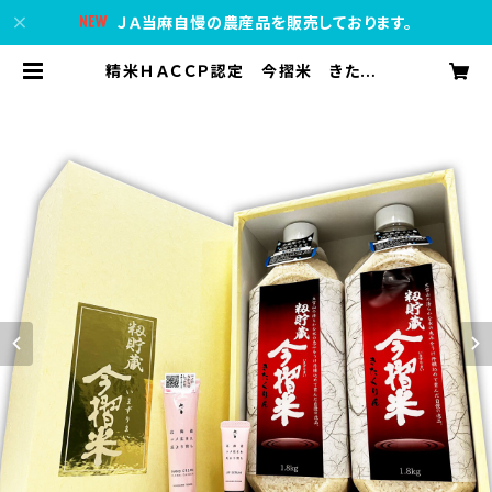
ＪＡ当麻自慢の農産品を販売しております。
精米ＨＡＣＣＰ認定 今摺米 きたくり
ん 米ぬかハンドクリーム リップセ
ラムセット | ＪＡ当麻公式オンライン
ショップ