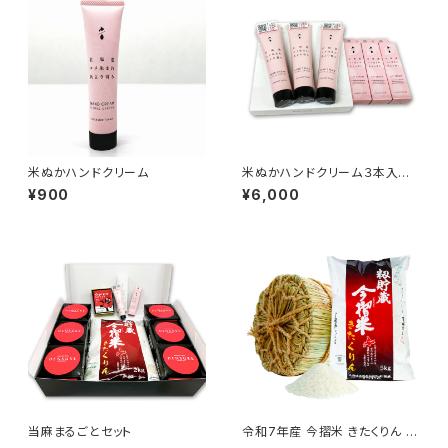
米ぬかハンドクリーム
米ぬかハンドクリーム３本入れ
化粧箱 + 米ぬかリップセラム
¥900
¥6,000
3箱
当麻まるごとセット
令和7年産 今摺米 きたくりん 5
kg 精米ＨＡＣＣＰ認定 新米 籾