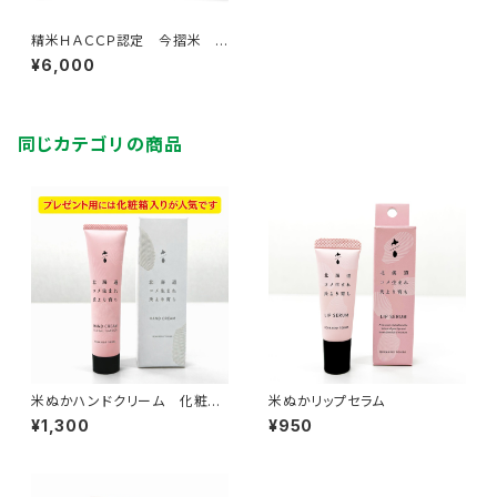
精米ＨＡＣＣＰ認定 今摺米 き
たくりん 米ぬかハンドクリー
¥6,000
ム リップセラムセット
同じカテゴリの商品
米ぬかハンドクリーム 化粧箱
米ぬかリップセラム
入り
¥1,300
¥950