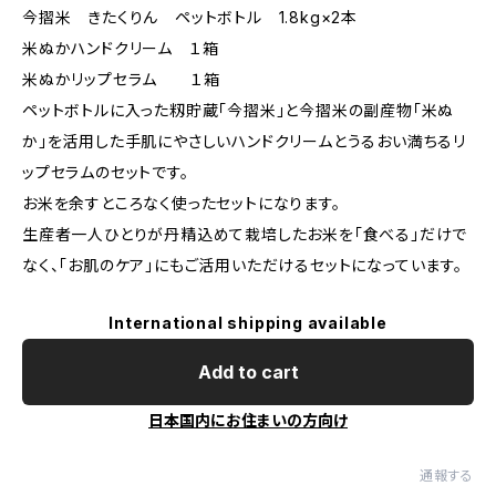
今摺米 きたくりん ペットボトル 1.8kg×2本
米ぬかハンドクリーム １箱
米ぬかリップセラム １箱
ペットボトルに入った籾貯蔵「今摺米」と今摺米の副産物「米ぬ
か」を活用した手肌にやさしいハンドクリームとうるおい満ちるリ
ップセラムのセットです。
お米を余すところなく使ったセットになります。
生産者一人ひとりが丹精込めて栽培したお米を「食べる」だけで
なく、「お肌のケア」にもご活用いただけるセットになっています。
International shipping available
Add to cart
日本国内にお住まいの方向け
通報する