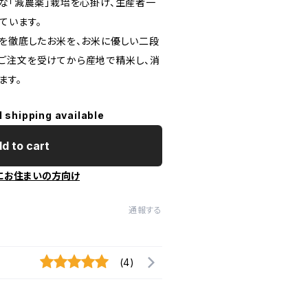
ンな「減農薬」栽培を心掛け、生産者一
ています。
心を徹底したお米を、お米に優しい二段
ご注文を受けてから産地で精米し、消
ます。
l shipping available
d to cart
にお住まいの方向け
通報する
(4)