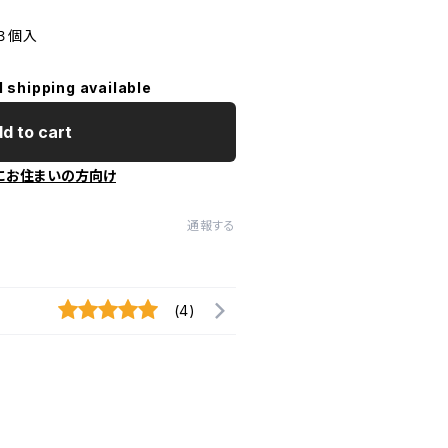
３個入
l shipping available
d to cart
にお住まいの方向け
通報する
(4)