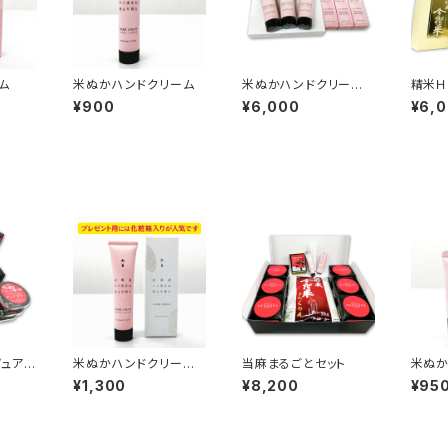
ム
米ぬかハンドクリーム
米ぬかハンドクリーム３
精米Ｈ
本入れ 化粧箱 + 米
摺米 
¥900
¥6,000
¥6,
ぬかリップセラム 3箱
かハン
プセラ
ピュアゼ
米ぬかハンドクリー
当麻まるごとセット
米ぬか
箱
ム 化粧箱入り
¥1,300
¥8,200
¥95