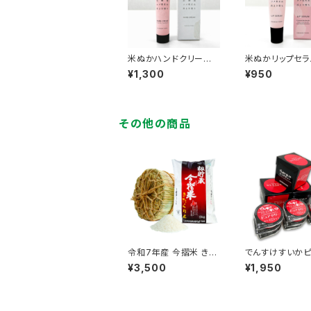
米ぬかハンドクリー
米ぬかリップセラ
ム 化粧箱入り
¥1,300
¥950
その他の商品
令和7年産 今摺米 きた
でんすけすいか
くりん 5kg 精米ＨＡＣＣ
リー 3個入×3
¥3,500
¥1,950
Ｐ認定 新米 籾貯蔵