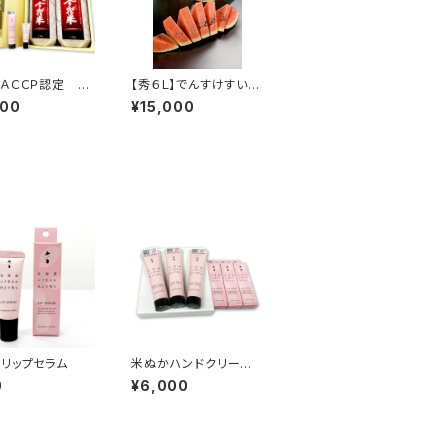
ＡＣＣＰ認定 今
【秀６Ｌ】でんすけすいか
きたくりん 米ぬ
+でんすけすいかピュア
000
¥15,000
ドクリーム リッ
ゼリー３個
ムセット
リップセラム
米ぬかハンドクリーム３
本入れ 化粧箱 + 米
0
¥6,000
ぬかリップセラム 3箱