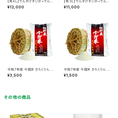
【秀４Ｌ】でんすけすいか+でんす
【秀３Ｌ】でんすけすいか+でんす
けすいかピュアゼリー３個
けすいかピュアゼリー３個
¥12,000
¥11,000
令和7年産 今摺米 きたくりん 5
令和7年産 今摺米 きたくりん 2
kg 精米ＨＡＣＣＰ認定 新米 籾
kg 精米ＨＡＣＣＰ認定 新米 籾
¥3,500
¥1,500
貯蔵
貯蔵
その他の商品