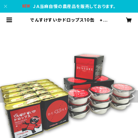
ＪＡ当麻自慢の農産品を販売しております。
でんすけすいかドロップス10缶 +
でんすけすいかピュアゼリー3個入×3
箱 | ＪＡ当麻公式オンラインショップ