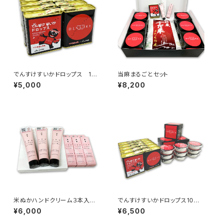
でんすけすいかドロップス 10
当麻まるごとセット
缶
¥5,000
¥8,200
米ぬかハンドクリーム３本入れ
でんすけすいかドロップス10
化粧箱 + 米ぬかリップセラム
缶 + でんすけすいかピュア
¥6,000
¥6,500
3箱
ゼリー3個入×3箱